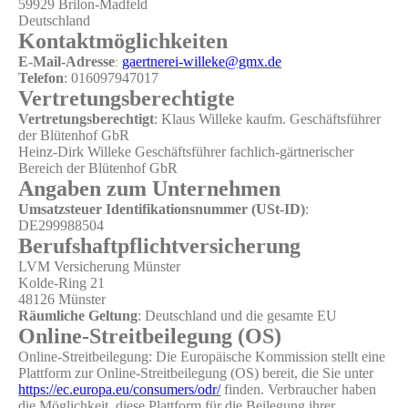
59929 Brilon-Madfeld
Deutschland
Kontaktmöglichkeiten
E-Mail-Adresse
gaertnerei-willeke@gmx.de
:
Telefon
: 016097947017
Vertretungsberechtigte
Vertretungsberechtigt
: Klaus Willeke kaufm. Geschäftsführer
der Blütenhof GbR
Heinz-Dirk Willeke Geschäftsführer fachlich-gärtnerischer
Bereich der Blütenhof GbR
Angaben zum Unternehmen
Umsatzsteuer Identifikationsnummer (USt-ID)
:
DE299988504
Berufshaftpflichtversicherung
LVM Versicherung Münster
Kolde-Ring 21
48126 Münster
Räumliche Geltung
: Deutschland und die gesamte EU
Online-Streitbeilegung (OS)
Online-Streitbeilegung: Die Europäische Kommission stellt eine
Plattform zur Online-Streitbeilegung (OS) bereit, die Sie unter
https://ec.europa.eu/consumers/odr/
finden. Verbraucher haben
die Möglichkeit, diese Plattform für die Beilegung ihrer