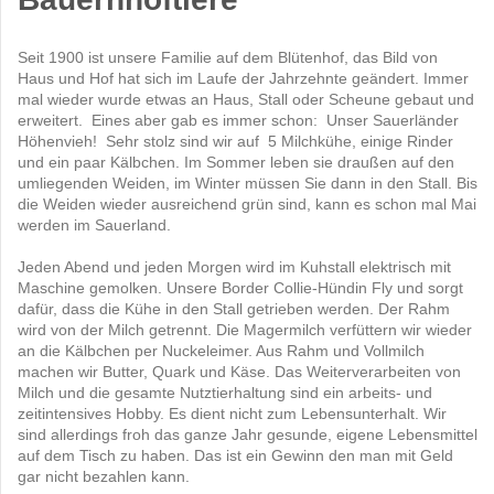
Seit 1900 ist unsere Familie auf dem Blütenhof, das Bild von
Haus und Hof hat sich im Laufe der Jahrzehnte geändert. Immer
mal wieder wurde etwas an Haus, Stall oder Scheune gebaut und
erweitert. Eines aber gab es immer schon: Unser Sauerländer
Höhenvieh! Sehr stolz sind wir auf 5 Milchkühe, einige Rinder
und ein paar Kälbchen. Im Sommer leben sie draußen auf den
umliegenden Weiden, im Winter müssen Sie dann in den Stall. Bis
die Weiden wieder ausreichend grün sind, kann es schon mal Mai
werden im Sauerland.
Jeden Abend und jeden Morgen wird im Kuhstall elektrisch mit
Maschine gemolken. Unsere Border Collie-Hündin Fly und sorgt
dafür, dass die Kühe in den Stall getrieben werden. Der Rahm
wird von der Milch getrennt. Die Magermilch verfüttern wir wieder
an die Kälbchen per Nuckeleimer. Aus Rahm und Vollmilch
machen wir Butter, Quark und Käse. Das Weiterverarbeiten von
Milch und die gesamte Nutztierhaltung sind ein arbeits- und
zeitintensives Hobby. Es dient nicht zum Lebensunterhalt. Wir
sind allerdings froh das ganze Jahr gesunde, eigene Lebensmittel
auf dem Tisch zu haben. Das ist ein Gewinn den man mit Geld
gar nicht bezahlen kann.